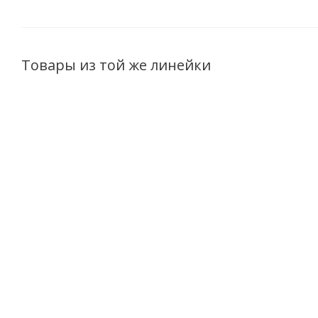
Товары из той же линейки
Гель чистящий для
Чистящий гель для
туалета ультрабелый
сантехники VITEX
VITEX HOME 750мл
HOME Универсальный
750мл
Есть в наличии (60)
Есть в наличии (20)