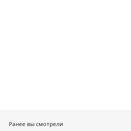
346
руб.
/шт
334
руб.
/шт
Ранее вы смотрели