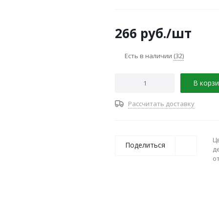
плиту (в том числе стеклоке
керамическую плитку
266
руб.
/шт
Есть в наличии
(32)
В корзи
Рассчитать доставку
Ц
Поделиться
д
о