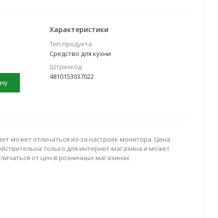
рамическую), микроволновую печь, столешницу,
Характеристики
Тип продукта
Средство для кухни
Штрихкод
4810153037022
ну
вет может отличаться из-за настроек монитора. Цена
ействительна только для интернет-магазина и может
тличаться от цен в розничных магазинах