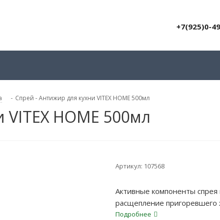
+7(925)0-4
а
-
Спрей - Антижир для кухни VITEX HOME 500мл
и VITEX HOME 500мл
Артикул:
107568
Активные компоненты спрея 
расщепление пригоревшего ж
усиленной формуле, можно б
Подробнее