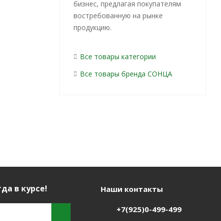
ерсальный
Универсальный
Универсальн
бизнес, предлагая покупателям
ный порошок
стиральный порошок
стиральный пор
востребованную на рынке
Балтийское
ЧАЙКА 3в1 с
ЧАЙКА 3в1 
продукцию.
втомат 3кг
кондиционером
кондиционер
Автомат 400г
Автомат 3к
 наличии (28)
Есть в наличии (120)
Есть в наличии
Все товары категории
уб.
/шт
94
руб.
/шт
528
руб.
/ш
Все товары бренда СОНЦА
да в курсе!
Наши контакты
+7(925)0-499-499