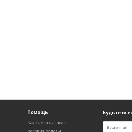
Универсальный
Универсальный
Унив
стиральный порошок
стиральный порошок
стираль
ЧАЙКА Балтийское
ЧАЙКА Балтийское
ЧАЙКА 
море Автомат 5кг
море Автомат 400г
море А
Есть в наличии (43)
Есть в наличии (113)
Есть в
862
руб.
/шт
94
руб.
/шт
528
р
Помощь
Будьте всег
Как сделать заказ
Условия оплаты