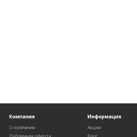
Универсальный
Универсальный
стиральный порошок
стиральный порошок
ЧАЙКА Свежий ветер
ЧАЙКА Свежий ветер
Ручная стирка 400г
Ручная стирка 2кг
Есть в наличии (119)
Есть в наличии (97)
92
руб.
/шт
348
руб.
/шт
Компания
Информация
О компании
Акции
Публичная оферта
Блог