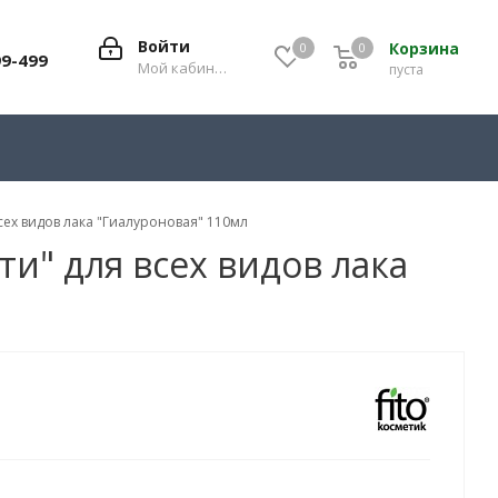
Войти
Корзина
0
0
0
99-499
Мой кабинет
пуста
всех видов лака "Гиалуроновая" 110мл
ти" для всех видов лака