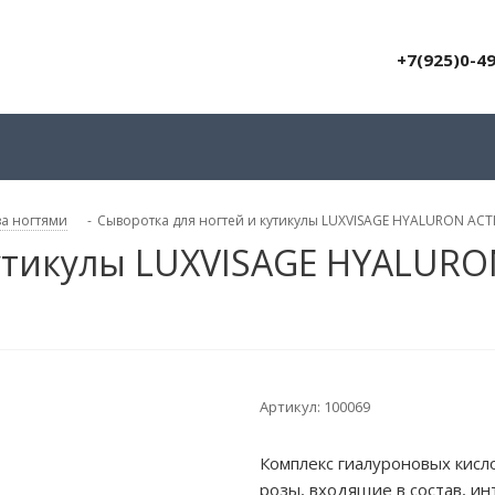
+7(925)0-4
за ногтями
-
Сыворотка для ногтей и кутикулы LUXVISAGE HYALURON ACT
кутикулы LUXVISAGE HYALURO
Артикул:
100069
Комплекс гиалуроновых кисл
розы, входящие в состав, и