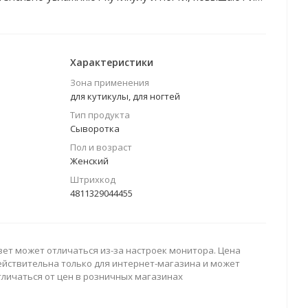
 ногти и околоногтевую зону от пересыхания и
Характеристики
Зона применения
для кутикулы, для ногтей
Тип продукта
Сыворотка
Пол и возраст
Женский
Штрихкод
4811329044455
вет может отличаться из-за настроек монитора. Цена
ействительна только для интернет-магазина и может
тличаться от цен в розничных магазинах