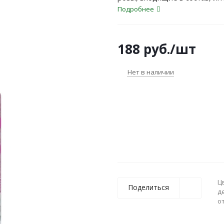
эластичность, предохраняют
Подробнее
трещин.
188
руб.
/шт
Нет в наличии
Ц
Поделиться
д
о