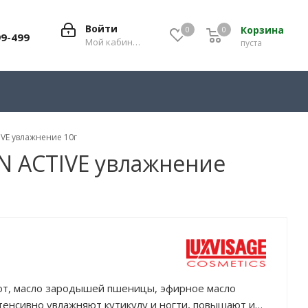
Войти
Корзина
0
0
0
99-499
Мой кабинет
пуста
IVE увлажнение 10г
N ACTIVE увлажнение
от, масло зародышей пшеницы, эфирное масло
нтенсивно увлажняют кутикулу и ногти, повышают их