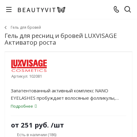
Гель для бровей
Гель для ресниц и бровей LUXVISAGE
Активатор роста
Артикул:
102081
Запатентованный активный комплекс NANO
EYELASHES пробуждает волосяные фолликулы,
стимулирует рост новых волосков, увеличивает
Подробнее
длину и густоту ресниц.
от
251 руб.
/шт
Есть в наличии
(186)