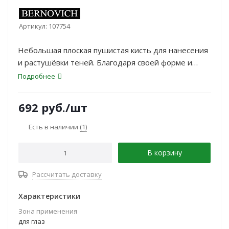
Артикул:
107754
Небольшая плоская пушистая кисть для нанесения
и растушёвки теней. Благодаря своей форме и
размеру станет удобной помощницей в нанесении
Подробнее
теней и пигментов на подвижное веко.
692
руб.
/шт
Есть в наличии
(1)
В корзину
Рассчитать доставку
Характеристики
Зона применения
для глаз