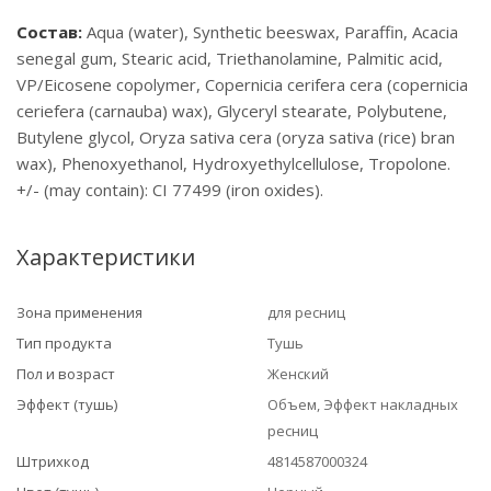
Состав:
Aqua (water), Synthetic beeswax, Paraffin, Acacia
senegal gum, Stearic acid, Triethanolamine, Palmitic acid,
VP/Eicosene copolymer, Copernicia cerifera cera (copernicia
ceriefera (carnauba) wax), Glyceryl stearate, Polybutene,
Butylene glycol, Oryza sativa cera (oryza sativa (rice) bran
wax), Phenoxyethanol, Hydroxyethylcellulose, Tropolone.
+/- (may contain): CI 77499 (iron oxides).
Характеристики
Зона применения
для ресниц
Тип продукта
Тушь
Пол и возраст
Женский
Эффект (тушь)
Объем, Эффект накладных
ресниц
Штрихкод
4814587000324