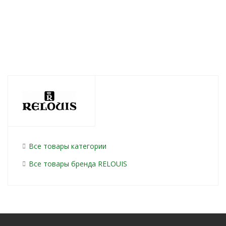
329
руб.
/шт
от
483 руб.
/шт
от
406 
Все товары категории
Все товары бренда RELOUIS