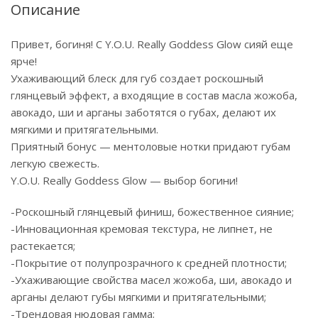
Описание
Привет, богиня! С Y.O.U. Really Goddess Glow сияй еще
ярче!
Ухаживающий блеск для губ создает роскошный
глянцевый эффект, а входящие в состав масла жожоба,
авокадо, ши и арганы заботятся о губах, делают их
мягкими и притягательными.
Приятный бонус — ментоловые нотки придают губам
легкую свежесть.
Y.O.U. Really Goddess Glow — выбор богини!
-Роскошный глянцевый финиш, божественное сияние;
-Инновационная кремовая текстура, не липнет, не
растекается;
-Покрытие от полупрозрачного к средней плотности;
-Ухаживающие свойства масел жожоба, ши, авокадо и
арганы делают губы мягкими и притягательными;
-Трендовая нюдовая гамма;