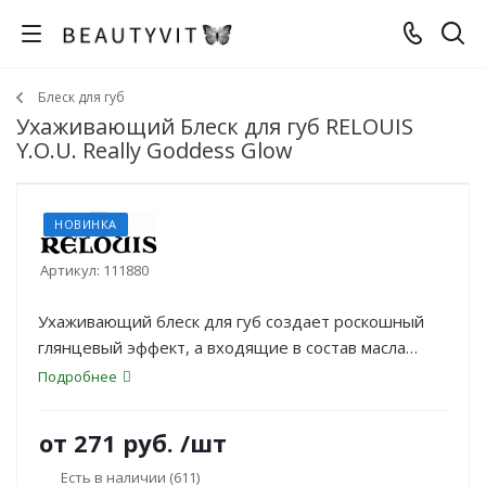
Блеск для губ
Ухаживающий Блеск для губ RELOUIS
Y.O.U. Really Goddess Glow
НОВИНКА
Артикул:
111880
Ухаживающий блеск для губ создает роскошный
глянцевый эффект, а входящие в состав масла
жожоба, авокадо, ши и арганы заботятся о губах,
Подробнее
делают их мягкими и притягательными.
от
271 руб.
/шт
Есть в наличии
(611)