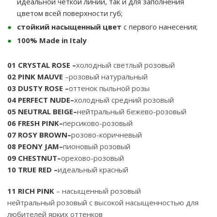
идеальной четкой линии, так и для заполнения
цветом всей поверхности губ;
стойкий насыщенный цвет
с первого нанесения;
100% Made in Italy
01 CRYSTAL ROSE –
холодный светлый розовый
02 PINK MAUVE
–розовый натуральный
03 DUSTY ROSE –
оттенок пыльной розы
04 PERFECT NUDE–
холодный средний розовый
05 NEUTRAL BEIGE–
нейтральный бежево-розовый
06 FRESH PINK–
персиково-розовый
07 ROSY BROWN–
розово-коричневый
08 PEONY JAM–
пионовый розовый
09 CHESTNUT–
орехово-розовый
10 TRUE RED –
идеальный красный
11 RICH PINK
– насыщенный розовый
нейтральный розовый с высокой насыщенностью для
любителей ярких оттенков