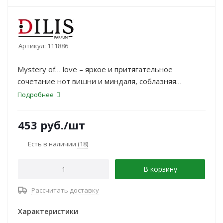
Артикул:
111886
Mystery of… love – яркое и притягательное
сочетание нот вишни и миндаля, соблазняя
каждого вокруг, очаровывая и искушая. Сладкая и
Подробнее
сочная вишня придает аромату чувственность и
женственность, в то время как миндальные ноты
453
руб.
/шт
добавляют терпкости и изысканности.
Есть в наличии
(18)
В корзину
Рассчитать доставку
Характеристики