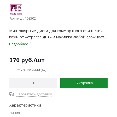
Артикул:
108502
Мицеллярные диски для комфортного очищения
кожи от «стресса дня» и макияжа любой сложности.
Состав не сушит кожу и не раздражает слизистую
Подробнее
оболочку глаз.
370
руб.
/шт
Есть в наличии
(47)
В корзину
Рассчитать доставку
Характеристики
Линия