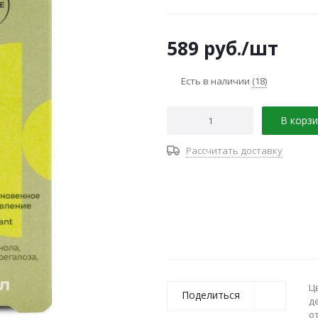
от воздействия агрес- сивн
обеспечивает ощущение ком
589
руб.
/шт
Есть в наличии
(18)
В корзи
Рассчитать доставку
Ц
Поделиться
д
о