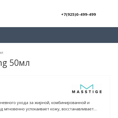
+7(925)0-499-499
мл
ng 50мл
невного ухода за жирной, комбинированной и
д мгновенно успокаивает кожу, восстанавливает
ьер, кожа меньше теряет влагу и лучше защищена