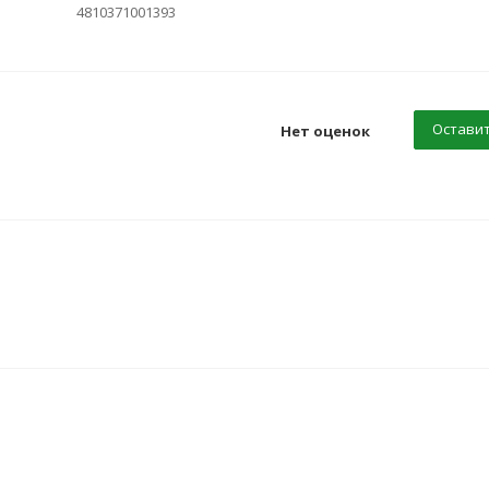
4810371001393
Оставит
Нет оценок