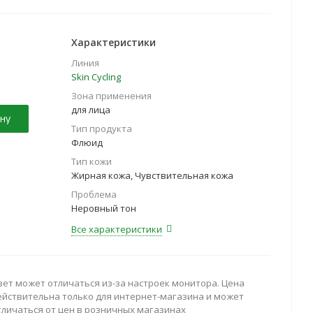
ых факторов окружающей среды. Легкая текстура
форта без жирности и липкости.
Характеристики
Линия
Skin Cycling
Зона применения
для лица
ну
Тип продукта
Флюид
Тип кожи
Жирная кожа, Чувствительная кожа
Проблема
Неровный тон
Все характеристики
вет может отличаться из-за настроек монитора. Цена
ействительна только для интернет-магазина и может
тличаться от цен в розничных магазинах