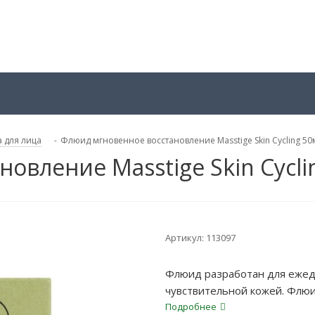
 для лица
-
Флюид мгновенное восстановление Masstige Skin Cycling 50
овление Masstige Skin Cycli
Артикул:
113097
Флюид разработан для ежед
чувствительной кожей. Флюи
естественный защитный бар
Подробнее