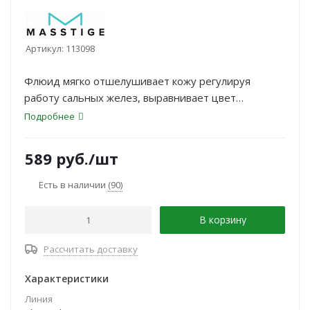
Артикул:
113098
Флюид мягко отшелушивает кожу регулируя
работу сальных желез, выравнивает цвет
кожи,борется с несовершенствами, минимизируя
Подробнее
видимость пор. Флюид содержит фруктовые
кислоты, активизирует процессы восстанавления
589
руб.
/шт
клеток, помогает осветлить пигментные пятна.
Есть в наличии
(90)
В корзину
Рассчитать доставку
Характеристики
Линия