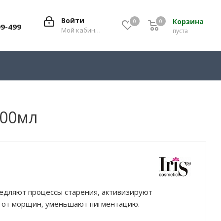
Войти
Корзина
0
0
0
99-499
Мой кабинет
пуста
100мл
медляют процессы старения, активизируют
у от морщин, уменьшают пигментацию.