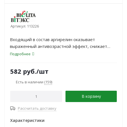
Артикул:
113226
Входящий в состав аргирелин оказывает
выраженный антивозрастной эффект, снижает
сокращение мышц и способствует их
Подробнее
расслаблению, что уменьшает количество морщин,
выравнивает рельеф кожи, повышает упругость и
582
руб.
/шт
эластичность кожи.
Есть в наличии
(159)
В корзину
Рассчитать доставку
Характеристики