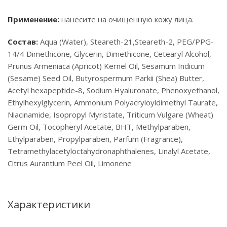
Применение:
нанесите на очищенную кожу лица.
Состав:
Aqua (Water), Steareth-21,Steareth-2, PEG/PPG-
14/4 Dimethicone, Glycerin, Dimethicone, Cetearyl Alcohol,
Prunus Armeniaca (Apricot) Kernel Oil, Sesamum Indicum
(Sesame) Seed Oil, Butyrospermum Parkii (Shea) Butter,
Acetyl hexapeptide-8, Sodium Hyaluronate, Phenoxyethanol,
Ethylhexylglycerin, Ammonium Polyacryloyldimethyl Taurate,
Niacinamide, Isopropyl Myristate, Triticum Vulgare (Wheat)
Germ Oil, Tocopheryl Acetate, BHT, Methylparaben,
Ethylparaben, Propylparaben, Parfum (Fragrance),
Tetramethylacetyloctahydronaphthalenes, Linalyl Acetate,
Citrus Aurantium Peel Oil, Limonene
Характеристики