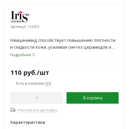
Артикул:
112472
Ниацинамид способствует повышению плотности
и гладкости кожи, усиливая синтез церамидов и
коллагена, устраняет зуд, шелушение, защищает
Подробнее
от потери влаги.
110
руб.
/шт
Есть в наличии
(23)
В корзину
Рассчитать доставку
Характеристики