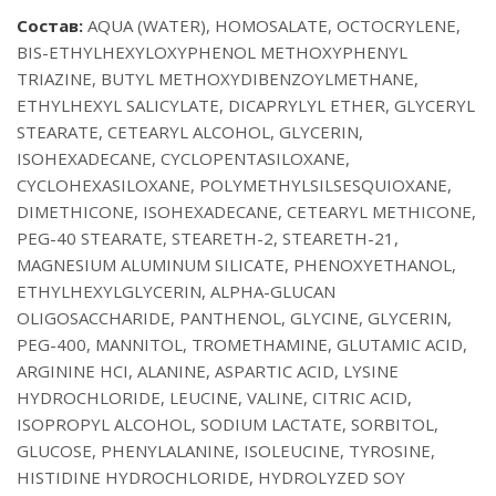
Состав:
AQUA (WATER), HOMOSALATE, OCTOCRYLENE,
BIS-ETHYLHEXYLOXYPHENOL METHOXYPHENYL
TRIAZINE, BUTYL METHOXYDIBENZOYLMETHANE,
ETHYLHEXYL SALICYLATE, DICAPRYLYL ETHER, GLYCERYL
STEARATE, CETEARYL ALCOHOL, GLYCERIN,
ISOHEXADECANE, CYCLOPENTASILOXANE,
CYCLOHEXASILOXANE, POLYMETHYLSILSESQUIOXANE,
DIMETHICONE, ISOHEXADECANE, CETEARYL METHICONE,
PEG-40 STEARATE, STEARETH-2, STEARETH-21,
MAGNESIUM ALUMINUM SILICATE, PHENOXYETHANOL,
ETHYLHEXYLGLYCERIN, ALPHA-GLUCAN
OLIGOSACCHARIDE, PANTHENOL, GLYCINE, GLYCERIN,
PEG-400, MANNITOL, TROMETHAMINE, GLUTAMIC ACID,
ARGININE HCI, ALANINE, ASPARTIC ACID, LYSINE
HYDROCHLORIDE, LEUCINE, VALINE, CITRIC ACID,
ISOPROPYL ALCOHOL, SODIUM LACTATE, SORBITOL,
GLUCOSE, PHENYLALANINE, ISOLEUCINE, TYROSINE,
HISTIDINE HYDROCHLORIDE, HYDROLYZED SOY