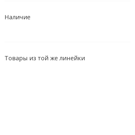
Наличие
Товары из той же линейки
ХИТ
ХИТ
ХИТ
Ночная Сыворотка-
Ламеллярный Крем
Увлажн