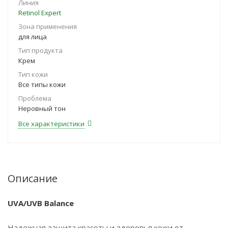
Линия
Retinol Expert
Зона применения
для лица
Тип продукта
Крем
Тип кожи
Все типы кожи
Проблема
Неровный тон
Все характеристики
Описание
UVA
/
UVB
Balance
Надежная защита красоты и здоровья кожи от