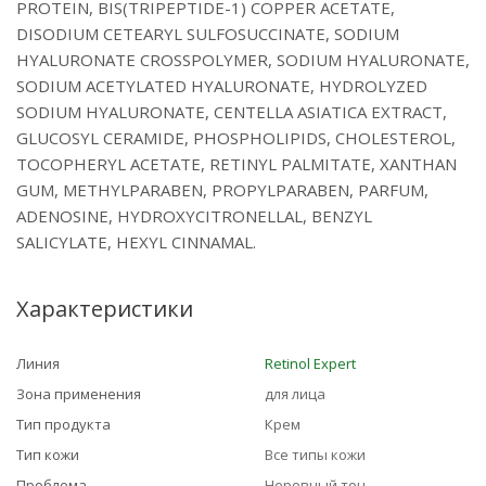
PROTEIN, BIS(TRIPEPTIDE-1) COPPER ACETATE,
DISODIUM CETEARYL SULFOSUCCINATE, SODIUM
HYALURONATE CROSSPOLYMER, SODIUM HYALURONATE,
SODIUM ACETYLATED HYALURONATE, HYDROLYZED
SODIUM HYALURONATE, CENTELLA ASIATICA EXTRACT,
GLUCOSYL CERAMIDE, PHOSPHOLIPIDS, CHOLESTEROL,
TOCOPHERYL ACETATE, RETINYL PALMITATE, XANTHAN
GUM, METHYLPARABEN, PROPYLPARABEN, PARFUM,
ADENOSINE, HYDROXYCITRONELLAL, BENZYL
SALICYLATE, HEXYL CINNAMAL.
Характеристики
Линия
Retinol Expert
Зона применения
для лица
Тип продукта
Крем
Тип кожи
Все типы кожи
Проблема
Неровный тон