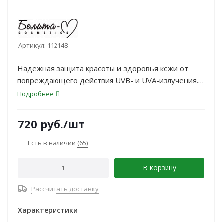
Артикул:
112148
Надежная защита красоты и здоровья кожи от
повреждающего действия UVB- и UVA-излучения.
Активный комплекс обеспечивает профилактику
Подробнее
пигментации и фотостарения, восстанавливает
барьерные функции кожи, минимизируя реакцию
720
руб.
/шт
клеток на воздействие солнечного стресса,
смягчает и успокаивает кожу, поддерживает ее
Есть в наличии
(65)
естественный гидробаланс в норме.
В корзину
Рассчитать доставку
Характеристики