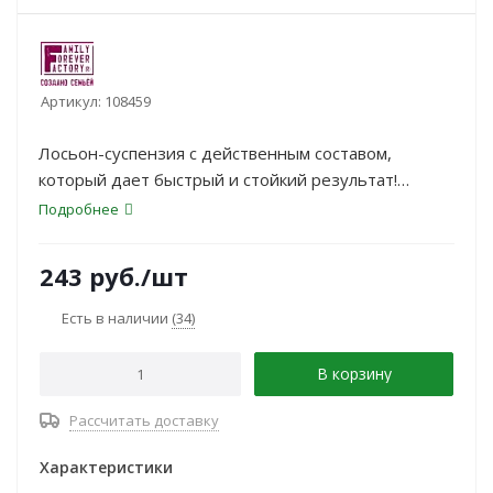
Артикул:
108459
Лосьон-суспензия с действенным составом,
который дает быстрый и стойкий результат!
Эффективно борется с акне и постакне , помогает
Подробнее
облегчить зуд при любых кожных раздражениях,
успокаивает и слегка охлаждает кожу,
243
руб.
/шт
формирует защитный барьер.
Есть в наличии
(34)
В корзину
Рассчитать доставку
Характеристики