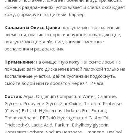
с акне и постакне , помогает облегчить зуд при любых
кожных раздражениях, успокаивает и слегка охлаждает
кожу, формирует защитный барьер.
Каламин и Окись Цинка
подсушивают воспаленные
элементы, оказывают противозудное, охлаждающее,
подсушивающее действие, снимают местные
воспаления и раздражения.
Применение:
на очищенную кожу нанесите лосьон с
помощью ватного диска или ватной палочкой только на
воспаленные участки, дайте суспензии подсохнуть.
Смойте водой или гидролатом через 1-2 часа.
Состав:
Aqua, Origanum Compactum Water, Calamine,
Glycerin, Propylene Glycol, Zinc Oxide, Trifollum Pratense
(Clover) Extract, Hylocereus Undatus FruitExtract,
Phenoxyethanol, PEG-40 Hydrogenated Castor Oil,
Trideceth-9, Lactic Acid, Parfum, Ethylhexylglycerin,
Potassium Sorbate, Sodium Benzoate, Limonene, Linalool,