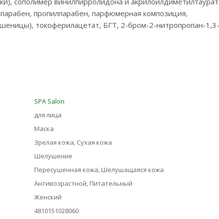
нжетки), сополимер винилпирролидона и акрилоилдиметилтаурат
лпарабен, пропилпарабен, парфюмерная композиция,
(пшеницы), токоферилацетат, БГТ, 2-бром-2-нитропропан-1,3
SPA Salon
для лица
Маска
Зрелая кожа, Сухая кожа
Шелушение
Пересушенная кожа, Шелушащаяся кожа
Антивозрастной, Питательный
Женский
4810151028060