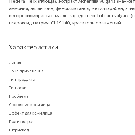
Hedera Helix (плюща), экстракт Alchemilla Vulgaris (ма
аммония, аллантоин, феноксиэтанол, метилпарабен, эти
изопропилмиристат, масло зародышей Triticum vulgare 
гидроксид натрия, CI 19140, краситель оранжевый
Характеристики
Линия
Зона применения
Тип продукта
Тип кожи
Проблема
Состояние кожи лица
Эффект для кожи лица
Пол и возраст
Штрихкод