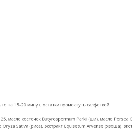
те на 15-20 минут, остатки промокнуть салфеткой.
5, масло косточек Butyrospermum Parkii (ши), масло Persea G
 Oryza Sativa (риса), экстракт Equisetum Arvense (хвоща), экс