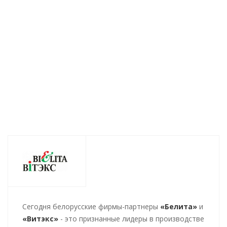
мл
Есть в наличии (518)
Есть в
Есть в наличии (184)
54
руб.
/шт
68
руб.
/шт
54
р
Cегодня белорусские фирмы-партнеры
«Белита»
и
«Витэкс»
- это признанные лидеры в производстве