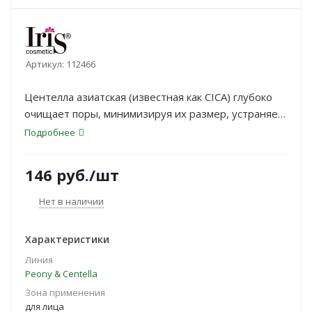
Артикул:
112466
Центелла азиатская (известная как CICA) глубоко
очищает поры, минимизируя их размер, устраняет
жирный блеск, ускоряет заживление, придает коже
Подробнее
свежесть и здоровую матовость.
146
руб.
/шт
Нет в наличии
Характеристики
Линия
Peony & Centella
Зона применения
для лица