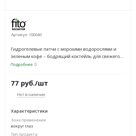
Артикул:
100040
Гидрогелевые патчи с морскими водорослями и
зеленым кофе – бодрящий коктейль для свежего
взгляда. Патчи ухаживают за кожей вокруг глаз,
Подробнее
тонизируют и разглаживают. Морские водоросли –
рекордсмен по содержанию минералов.
77
руб.
/шт
Нет в наличии
Характеристики
Зона применения
вокруг глаз
Тип продукта