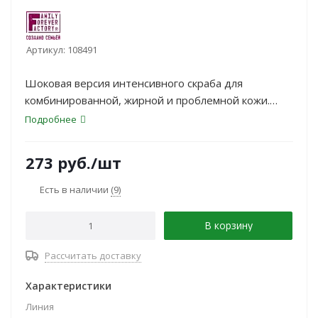
Артикул:
108491
Шоковая версия интенсивного скраба для
комбинированной, жирной и проблемной кожи.
Морская соль, сода и молотый кофе тщательно
Подробнее
отшелушивают ороговевшие частички кожи и
обеспечивают ее микромассаж.
273
руб.
/шт
Есть в наличии
(9)
В корзину
Рассчитать доставку
Характеристики
Линия