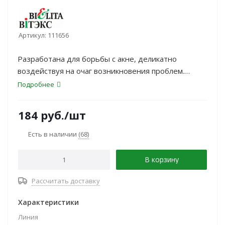
Артикул:
111656
Разработана для борьбы с акне, деликатно
воздействуя на очаг возникновения проблем.
Активные компоненты значительно уменьшают
Подробнее
проявления воспалений и прыщей на коже, а также
пятен после акне. Легкая и быстро впитывающаяся
184
руб.
/шт
формула легко проникает в кожу, обеспечивая
концентрированную дозу активных ингредиентов
Есть в наличии
(68)
для борьбы с бактериями, вызывающими акне
В корзину
Рассчитать доставку
Характеристики
Линия