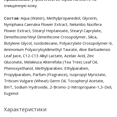
очищенную кожу.
Состав:
Aqua (Water), Methylpropanediol, Glycerin,
Nymphaea Caerulea Flower Extract, Nelumbo Nucifera
Flower Extract, Stearyl Heptanoate, Stearyl Caprylate,
Dimethicone/Vinyl Dimethicone Crosspolymer, Silica,
Butylene Glycol, Isododecane, Polyacrylate Crosspolymer-6,
Ammonium Polyacryloyldimethyl Taurate, Aloe Barbadensis
Leaf Juice, C12-C13 Alkyl Lactate, Azelaic Acid, Zinc
Gluconate, Melaleuca Alternifolia (Tea Tree) Leaf Oil,
Phenoxyethanol, Methylparaben, Ethylparaben,
Propylparaben, Parfum (Fragrance), Isopropyl Myristate,
Triticum Vulgare (Wheat) Germ Oil, Tocopheryl Acetate,
BHT, Sodium Hydroxide, 2-Bromo-2-Nitropropane-1,3-Diol,
Eugenol
Характеристики