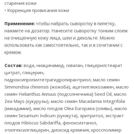
старения кожи
• Коррекция провисания кожи
Применение:
чтобы набрать сыворотку в пипетку,
нажмите на дозатор. Нанесите сыворотку тонким слоем
на очищенную кожу лица, шеи и декольте. Можно
использовать как самостоятельно, так и в сочетании с
кремом.
Состав:
вода, ниацинамид, сквалан, глицерилстеарат
цитрат, глицерин,
гидроксипропилтетрагидропирантриол, масло семян
Simmondsia chinensis (жожоба), ацетилглюкозамин, масло
семян Helianthus Annuus (подсолнечника) Seed Oil, масло
Zea Mays (кукурузы), масло семян Macadamia Integrifolia
(макадамии), масло плодов Olea Europaea (оливы), масло
семян Sesamum Indicum (кунжута), эритритол, экстракт
плодов Hibiscus Sabdariffa, феноксиэтанол,
этилгексилглицерин, диоксид кремния, кроссполимер