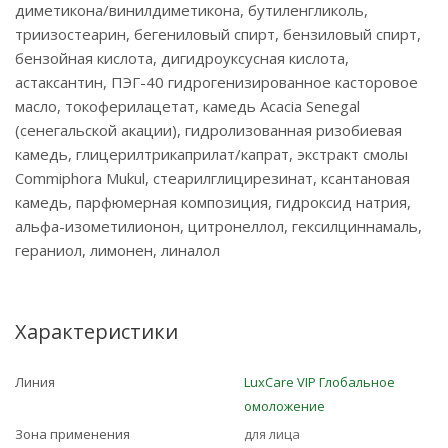
диметикона/винилдиметикона, бутиленгликоль,
триизостеарин, бегениловый спирт, бензиловый спирт,
бензойная кислота, дигидроуксусная кислота,
астаксантин, ПЭГ-40 гидрогенизированное касторовое
масло, токоферилацетат, камедь Acacia Senegal
(сенегальской акации), гидролизованная ризобиевая
камедь, глицерилтрикаприлат/капрат, экстракт смолы
Commiphora Mukul, стеарилглицирезинат, ксантановая
камедь, парфюмерная композиция, гидроксид натрия,
альфа-изометилионон, цитронеллол, гексилциннамаль,
гераниол, лимонен, линалол
Характеристики
Линия
LuxCare VIP Глобальное
омоложение
Зона применения
для лица