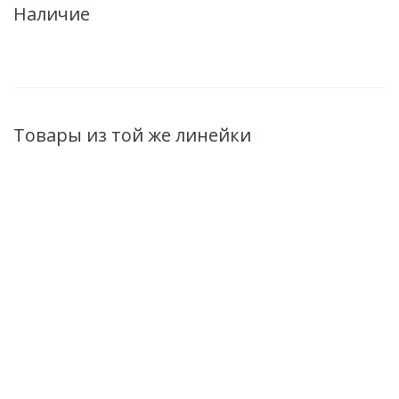
Наличие
Товары из той же линейки
НОВИНКА
ХИТ
ХИТ
Сыворотка-люкс
Сыворотка-люкс
Королевская 
Мгновенный лифтинг,
Мгновенный
для лица Мгно
ремоделирующий
лифтинг,
преображение L