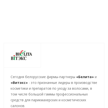
421
руб.
/шт
412
руб.
/шт
421
руб.
/шт
2
Cегодня белорусские фирмы-партнеры
«Белита»
и
«Витэкс»
- это признанные лидеры в производстве
косметики и препаратов по уходу за волосами, в
том числе большой гаммы профессиональных
средств для парикмахерских и косметических
салонов.