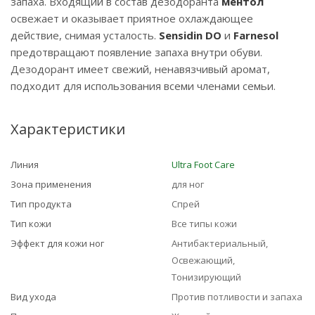
запаха. Входящий в состав дезодоранта
ментол
освежает и оказывает приятное охлаждающее
действие, снимая усталость.
Sensidin DO
и
Farnesol
предотвращают появление запаха внутри обуви.
Дезодорант имеет свежий, ненавязчивый аромат,
подходит для использования всеми членами семьи.
Характеристики
Линия
Ultra Foot Care
Зона применения
для ног
Тип продукта
Спрей
Тип кожи
Все типы кожи
Эффект для кожи ног
Антибактериальный,
Освежающий,
Тонизирующий
Вид ухода
Против потливости и запаха