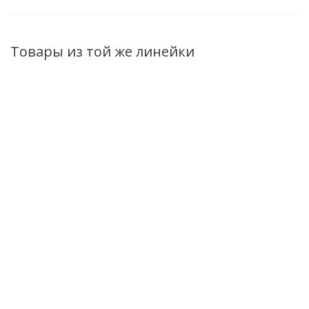
Товары из той же линейки
Дезодорант-
Дезодорант-
Дезодорант-
спрей для ног и
спрей для ног и
спрей для ног и
обуви Ultra Foot
обуви Ultra Foot
обуви Ultra Foot
Care с маслом
Care с маслом
Care с маслом
чайного дерева
мяты 100мл
лаванды 100мл
100мл
Нет в наличии
Нет в наличии
Нет в наличии