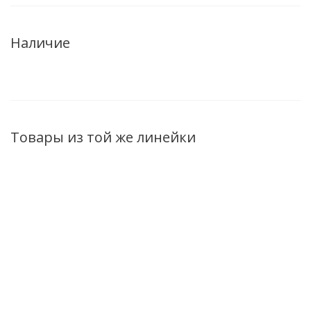
Наличие
Товары из той же линейки
НОВИНКА
НОВИНКА
НОВИНКА
Крем-воск от трещин
Крем для ног
Гель