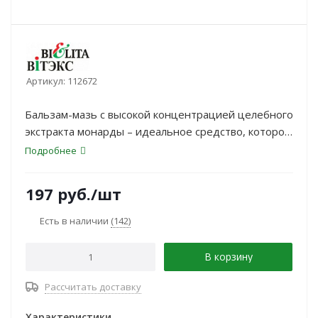
Артикул:
112672
Бальзам-мазь с высокой концентрацией целебного
экстракта монарды – идеальное средство, которое
способствует заживлению трещин и помогает
Подробнее
избавиться от сухих мозолей, натоптышей.
197
руб.
/шт
Есть в наличии
(142)
В корзину
Рассчитать доставку
Характеристики