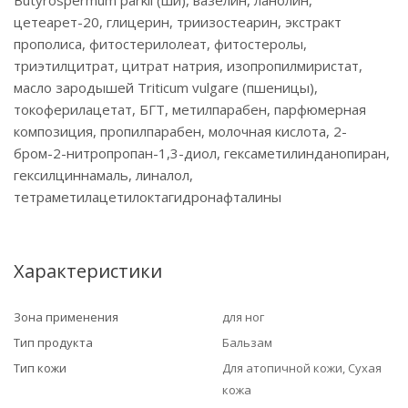
Butyrospermum parkii (ши), вазелин, ланолин,
цетеарет-20, глицерин, триизостеарин, экстракт
прополиса, фитостерилолеат, фитостеролы,
триэтилцитрат, цитрат натрия, изопропилмиристат,
масло зародышей Triticum vulgare (пшеницы),
токоферилацетат, БГТ, метилпарабен, парфюмерная
композиция, пропилпарабен, молочная кислота, 2-
бром-2-нитропропан-1,3-диол, гексаметилинданопиран,
гексилциннамаль, линалол,
тетраметилацетилоктагидронафталины
Характеристики
Зона применения
для ног
Тип продукта
Бальзам
Тип кожи
Для атопичной кожи, Сухая
кожа