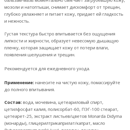
бальзам-мазь моментально смягчает загрубевшую кожу,
мозоли и натоптыши, снимает дискомфорт от трещин,
глубоко увлажняет и питает кожу, придает ей гладкость
и нежность.
Густая текстура быстро впитывается без ощущения
липкости и жирности, образует невесомую дышащую
пленку, которая защищает кожу от потери влаги,
появления шелушения и трещин.
Рекомендуется для ежедневного ухода.
Применение:
нанесите на чистую кожу, помассируйте
до полного впитывания.
Состав:
вода, мочевина, цетеариловый спирт,
цетилфосфат калия, полисорбат-60, ПЭГ-100 стеарат,
цетеарет-25, экстракт листьев/цветов Monarda Didyma
(монарды), глицерилтрикаприлат/капрат, масло