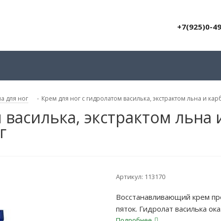
+7(925)0-4
а для ног
-
Крем для ног с гидролатом василька, экстрактом льна и ка
м василька, экстрактом льн
г
Артикул:
113170
Восстанавливающий крем про
пяток. Гидролат василька о
Обладает сильным смягчающ
Подробнее