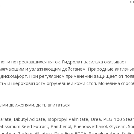
о
ог и потрескавшихся пяток. Гидролат василька оказывает
смягчающим и увлажняющим действием. Природные активны
 и дискомфорт. При регулярном применении защищает от поя
сть и шероховатость огрубевшей кожи стоп. Мочевина спосо
ыми движенями. дать впитаться.
tearate, Dibutyl Adipate, Isopropyl Palmitate, Urea, PEG-100 Stea
tissimum Seed Extract, Panthenol, Phenoxyethanol, Glycerin, Sor
lparaben, Parfum, Allantoin, Disodium EDTA, Propylparaben, Sodi