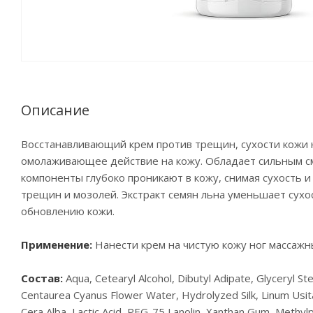
Описание
Восстанавливающий крем против трещин, сухости кожи н
омолаживающее действие на кожу. Обладает сильным 
компоненты глубоко проникают в кожу, снимая сухость
трещин и мозолей. Экстракт семян льна уменьшает сухо
обновлению кожи.
Применение:
Нанести крем на чистую кожу ног массажн
Состав:
Aqua, Cetearyl Alcohol, Dibutyl Adipate, Glyceryl S
Centaurea Cyanus Flower Water, Hydrolyzed Silk, Linum Usita
Cera Alba, Lactic Acid, PEG-75 Lanolin, Xanthan Gum, Methy