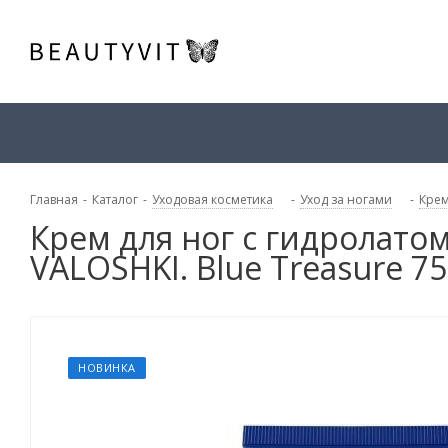
Главная
-
Каталог
-
Уходовая косметика
-
Уход за ногами
-
Крем
Крем для ног с гидролато
VALOSHKI. Blue Treasure 75
НОВИНКА