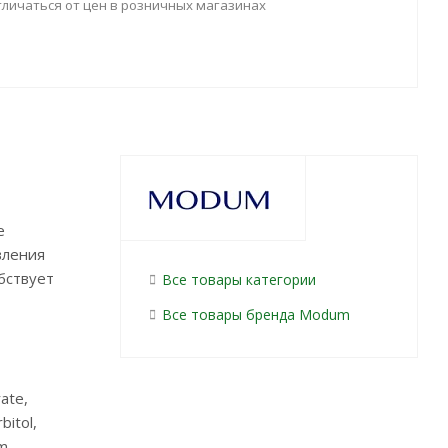
тличаться от цен в розничных магазинах
е
вления
бствует
Все товары категории
Все товары бренда Modum
rate,
bitol,
um