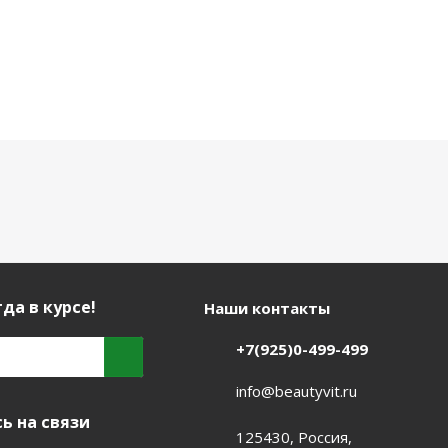
да в курсе!
Наши контакты
+7(925)0-499-499
info@beautyvit.ru
ь на связи
125430, Россия,