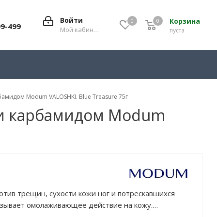
Войти
Корзина
0
0
0
99-499
Мой кабинет
пуста
рбамидом Modum VALOSHKI. Blue Treasure 75г
а и карбамидом Modum
тив трещин, сухости кожи ног и потрескавшихся
казывает омолаживающее действие на кожу.
им и увлажняющим действием.