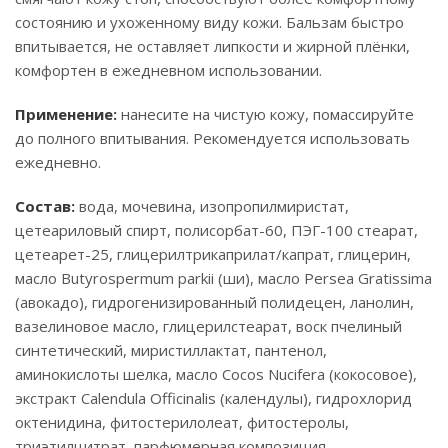
состоянию и ухоженному виду кожи. Бальзам быстро
впитывается, не оставляет липкости и жирной плёнки,
комфортен в ежедневном использовании.
Применение:
нанесите на чистую кожу, помассируйте
до полного впитывания. Рекомендуется использовать
ежедневно.
Состав:
вода, мочевина, изопропилмиристат,
цетеариловый спирт, полисорбат-60, ПЭГ-100 стеарат,
цетеарет-25, глицерилтрикаприлат/капрат, глицерин,
масло Butyrospermum parkii (ши), масло Persea Gratissima
(авокадо), гидрогенизированный полидецен, ланолин,
вазелиновое масло, глицерилстеарат, воск пчелиный
синтетический, миристиллактат, пантенол,
аминокислоты шелка, масло Cocos Nucifera (кокосовое),
экстракт Calendula Officinalis (календулы), гидрохлорид
октенидина, фитостерилолеат, фитостеролы,
триэтилцитрат, парфюмерная композиция,