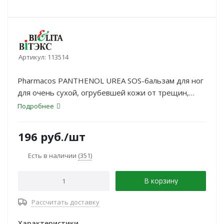
Артикул:
113514
Pharmacos PANTHENOL UREA SOS-бальзам для ног
для очень сухой, огрубевшей кожи от трещин,
мозолей и натоптышей — активный бальзам для
Подробнее
интенсивного ухода за кожей стоп. Средство
оказывает эффективную SOS-помощь очень сухой,
196
руб.
/шт
загрубевшей, склонной к появлению трещин,
мозолей и натоптышей коже ног и помогает
Есть в наличии
(351)
поддерживать её более мягкой и гладкой.
В корзину
Рассчитать доставку
Характеристики