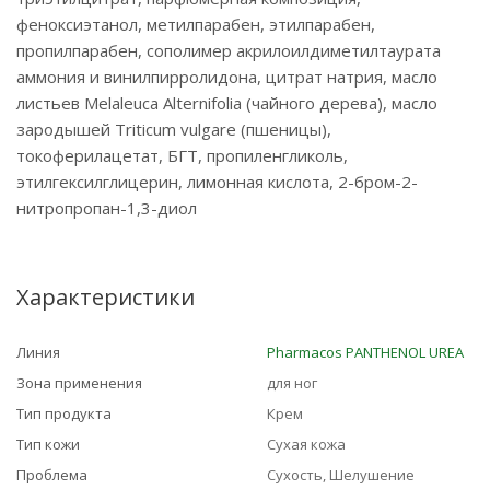
феноксиэтанол, метилпарабен, этилпарабен,
пропилпарабен, сополимер акрилоилдиметилтаурата
аммония и винилпирролидона, цитрат натрия, масло
листьев Melaleuca Alternifolia (чайного дерева), масло
зародышей Triticum vulgare (пшеницы),
токоферилацетат, БГТ, пропиленгликоль,
этилгексилглицерин, лимонная кислота, 2-бром-2-
нитропропан-1,3-диол
Характеристики
Линия
Pharmacos PANTHENOL UREA
Зона применения
для ног
Тип продукта
Крем
Тип кожи
Сухая кожа
Проблема
Сухость, Шелушение