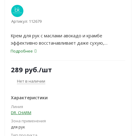
Артикул:
112679
Крем для рук с маслами авокадо и крамбе
эффективно восстанавливает даже сухую,
раздраженную кожу рук. Ускоряет процесс
Подробнее
восстановления и регенерации, замедляет
процессы старения. Защищает от внешнего
289
руб.
/шт
воздействия окружающей среды, оказывает
смягчающее и успокаивающее действие,
Нет в наличии
препятствует потере влаги.
Характеристики
Линия
DR. CHARM
Зона применения
для рук
Тип продукта