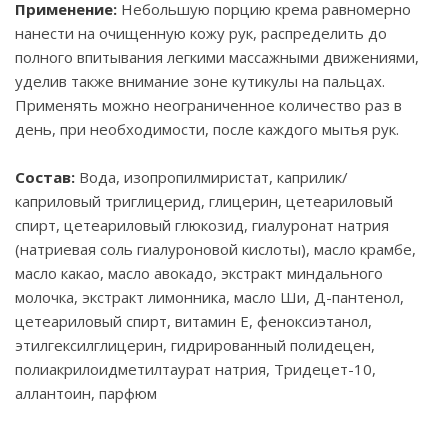
Применение:
Небольшую порцию крема равномерно
нанести на очищенную кожу рук, распределить до
полного впитывания легкими массажными движениями,
уделив также внимание зоне кутикулы на пальцах.
Применять можно неограниченное количество раз в
день, при необходимости, после каждого мытья рук.
Состав:
Вода, изопропилмиристат, каприлик/
каприловый триглицерид, глицерин, цетеариловый
спирт, цетеариловый глюкозид, гиалуронат натрия
(натриевая соль гиалуроновой кислоты), масло крамбе,
масло какао, масло авокадо, экстракт миндального
молочка, экстракт лимонника, масло Ши, Д-пантенол,
цетеариловый спирт, витамин Е, феноксиэтанол,
этилгексилглицерин, гидрированный полидецен,
полиакрилоидметилтаурат натрия, Тридецет-10,
аллантоин, парфюм