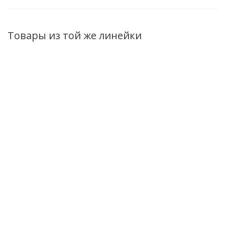
Товары из той же линейки
НОВИНКА
НОВИНКА
НОВИНКА
Гель-парфюм
Гель-парфюм для
Гель-парфюм 
для душа From
душа From Belita with
душа From Belita
Belita with love
love Притяжение
love Искушение 
Страсть 200мл
200мл
Есть в наличи
Нет в наличии
Есть в наличии (40)