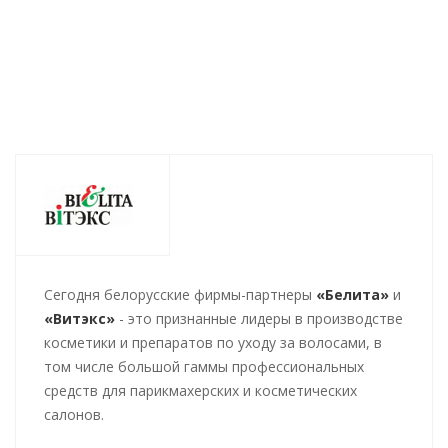
288
руб.
/шт
288
руб.
/шт
288
руб.
/ш
Cегодня белорусские фирмы-партнеры
«Белита»
и
«Витэкс»
- это признанные лидеры в производстве
косметики и препаратов по уходу за волосами, в
том числе большой гаммы профессиональных
средств для парикмахерских и косметических
салонов.