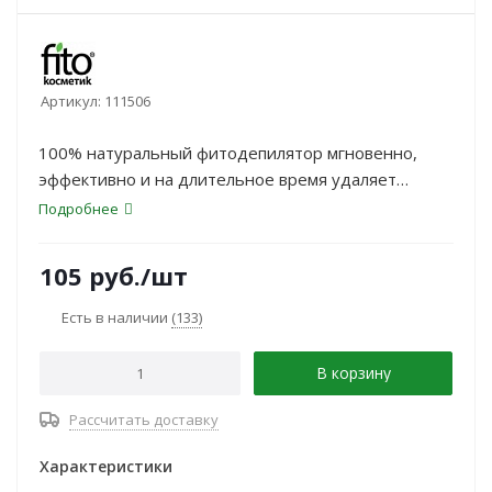
Артикул:
111506
100% натуральный фитодепилятор мгновенно,
эффективно и на длительное время удаляет
нежелательные волоски на лице и самых нежных
Подробнее
участках кожи, замедляет рост новых волос,
уменьшая частоту проведения депиляции, делает
105
руб.
/шт
волоски со временем мягче и тоньше
Есть в наличии
(133)
В корзину
Рассчитать доставку
Характеристики