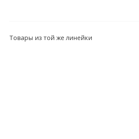
Товары из той же линейки
ХИТ
Крем-депилятор 5 в 1
Гель после
Сп
Special Care Oil Elexir
депиляции 2 в 1
ус
ультрамягкий для ног,
Special Care Oil
рук, области бикини и
Elexir, 75 мл