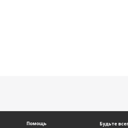
волос 100 мл
подмышек 70 мл
ног и рук
Нет в наличии
Нет в наличии
Нет в 
213
руб.
/шт
236
руб.
/шт
280
руб
Помощь
Будьте всег