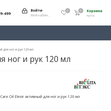
Войти
Корзина
0
0
0
99-499
Мой кабинет
пуста
ый для ног и рук 120 мл
ля ног и рук 120 мл
Care Oil Elexir активный для ног и рук 120 мл