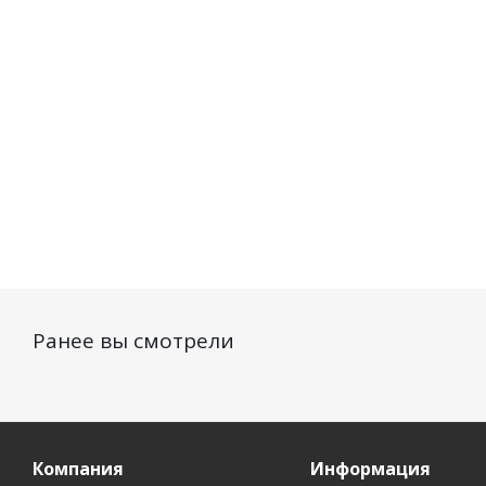
подмышек 120 мл
Нет в наличии
Есть в наличии (76)
301
руб.
/шт
155
руб.
/шт
Ранее вы смотрели
Компания
Информация