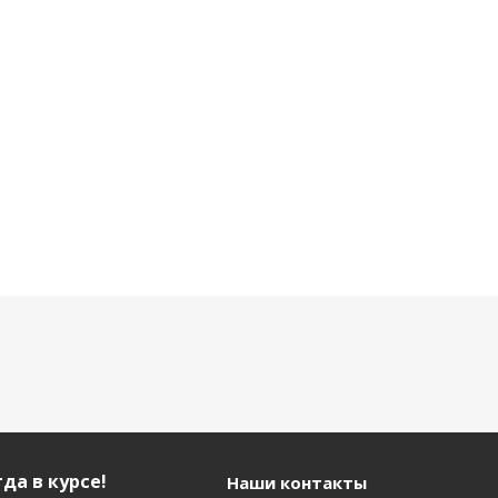
 120 мл
наличии
.
/шт
да в курсе!
Наши контакты