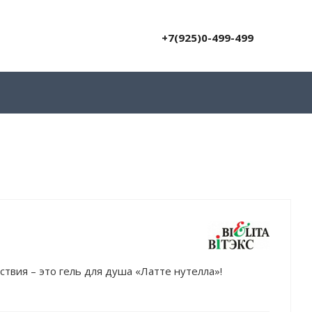
+7(925)0-499-499
твия – это гель для душа «Латте нутелла»!