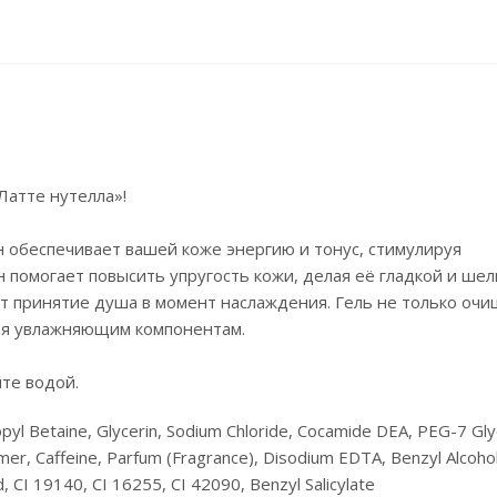
Латте нутелла»!
 обеспечивает вашей коже энергию и тонус, стимулируя
помогает повысить упругость кожи, делая её гладкой и шел
 принятие душа в момент наслаждения. Гель не только оч
даря увлажняющим компонентам.
те водой.
pyl Betaine, Glycerin, Sodium Chloride, Cocamide DEA, PEG-7 Gly
mer, Caffeine, Parfum (Fragrance), Disodium EDTA, Benzyl Alcohol
id, CI 19140, CI 16255, CI 42090, Benzyl Salicylate