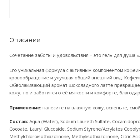
Описание
Сочетание заботы и удовольствия – это гель для душа «
Его уникальная формула с активным компонентом кофеин
кровообращение и улучшая общий внешний вид. Кофеин 
Обволакивающий аромат шоколадного латте превращает
кожу, но и заботится о её мягкости и комфорте, благо
Применение:
нанесите на влажную кожу, вспеньте, смой
Состав:
Aqua (Water), Sodium Laureth Sulfate, Cocamidopro
Cocoate, Lauryl Glucoside, Sodium Styrene/Acrylates Copoly
Methylchloroisothiazolinone, Methylisothiazolinone, Citric Ac