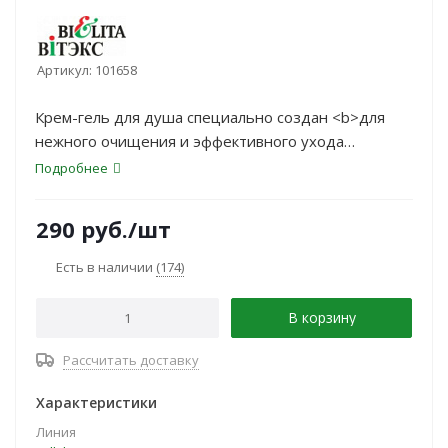
Артикул:
101658
Крем-гель для душа специально создан <b>для
нежного очищения и эффективного ухода
за кожей</b>. Образуя шелковое облако
Подробнее
кремообразной пены, дарит ощущение комфорта
и удовольствия.
290
руб.
/шт
Есть в наличии
(174)
В корзину
Рассчитать доставку
Характеристики
Линия