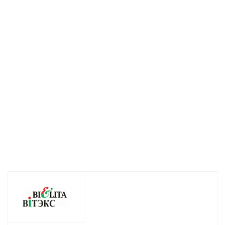
Шампунь-кондиционер
Пена для ванн
Крем-уход дл
Алоэ Вера для сухих
Алоэ Вера
глаз и губ Ало
волос 500г
Питательная и
Вера 30мл
увлажняющая
Есть в наличии (181)
Нет в налич
500г
Нет в наличии
259
руб.
/шт
254
руб.
/шт
94
руб.
/шт