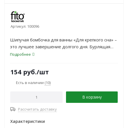
Артикул:
100096
Шипучая бомбочка для ванны «Для крепкого сна» –
это лучшее завершение долгого дня. Бурлящая
ароматная ванна бережно ухаживает за кожей,
Подробнее
помогает расслабиться и навевает сладкие сны.
Лемонграсс очищает кожу и способствует
154
руб.
/шт
восстановлению
Есть в наличии
(10)
В корзину
Рассчитать доставку
Характеристики