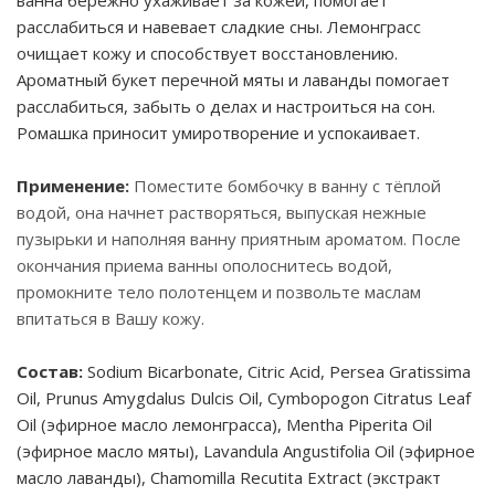
ванна бережно ухаживает за кожей, помогает
расслабиться и навевает сладкие сны. Лемонграсс
очищает кожу и способствует восстановлению.
Ароматный букет перечной мяты и лаванды помогает
расслабиться, забыть о делах и настроиться на сон.
Ромашка приносит умиротворение и успокаивает.
Применение:
Поместите бомбочку в ванну с тёплой
водой, она начнет растворяться, выпуская нежные
пузырьки и наполняя ванну приятным ароматом. После
окончания приема ванны ополоснитесь водой,
промокните тело полотенцем и позвольте маслам
впитаться в Вашу кожу.
Состав:
Sodium Bicarbonate, Citric Acid, Persea Gratissima
Oil, Prunus Amygdalus Dulcis Oil, Cymbopogon Citratus Leaf
Oil (эфирное масло лемонграсса), Mentha Piperita Oil
(эфирное масло мяты), Lavandula Angustifolia Oil (эфирное
масло лаванды), Chamomilla Recutita Extract (экстракт