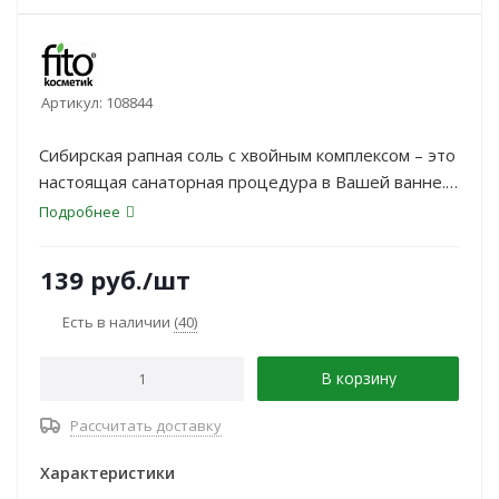
Артикул:
108844
Сибирская рапная соль с хвойным комплексом – это
настоящая санаторная процедура в Вашей ванне.
Целебная Сибирская соль рапа, обогащенная
Подробнее
эфирными маслами сибирской пихты, сосны и
атласского кедра создает атмосферу
139
руб.
/шт
безмятежности и расслабления, навевая
воспоминания о летнем лесе, великолепно снимает
Есть в наличии
(40)
напряжение, расслабляет мышцы
В корзину
Рассчитать доставку
Характеристики