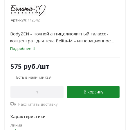
Артикул:
112542
BodyZEN – ночной антицеллюлитный талассо-
концентрат для тела Belita-M – инновационное
средство для интенсивного ухода за кожей во
Подробнее
время сна. Формула на основе морских минералов,
водорослей и активных компонентов способствует
575
руб.
/шт
Есть в наличии
(29)
В корзину
Рассчитать доставку
Характеристики
Линия