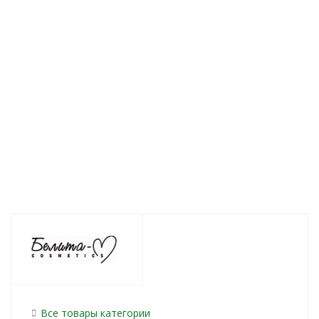
Талассо-скраб
Крем-контур для тела
Масло-арома
для тела
с лифтинг-эффектом
для "контурно
Антицеллюлитный
Подтягивающий
пластики" тел
Лифтинг-эффект
BodyZEN 380г
Дренажное
BodyZEN 500г
BodyZEN 150 м
Есть в наличии (31)
Нет в наличии
Нет в налич
750
руб.
/шт
845
руб.
/шт
890
руб.
/ш
Все товары категории