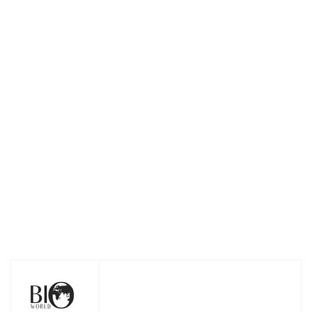
Эмульсия для
Шампунь-
Флюид для
кончиков волос Bio
реконструктор
гладкости волос
World Goji Fit
Bio World Goji Fit
Bio World Goji Fit
восстанавливающая
490мл
30мл
110мл
Нет в наличии
Нет в наличии
Нет в наличии
264
руб.
/шт
384
руб.
/шт
374
руб.
/шт