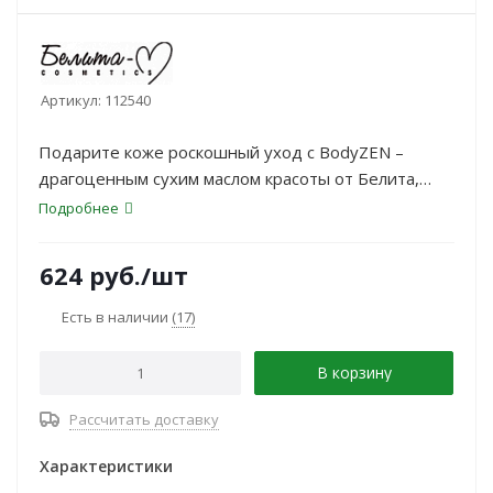
Артикул:
112540
Подарите коже роскошный уход с BodyZEN –
драгоценным сухим маслом красоты от Белита,
специально созданным для кожи, утратившей
Подробнее
упругость, эластичность и естественное сияние.
Это многофункциональное средство сочетает в
624
руб.
/шт
себе мощь натуральных масел и лёгкость сухой
текстуры, обеспечивая моментальное впитывание
Есть в наличии
(17)
без жирной плёнки.
В корзину
Рассчитать доставку
Характеристики