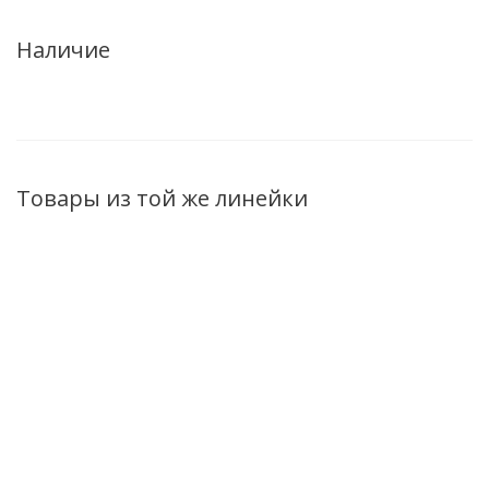
Наличие
Товары из той же линейки
НОВИНКА
НОВИНКА
НОВИНКА
Бальзам для
Бальзам для
Шампунь дл
увеличения объема
питания волос
увеличения об