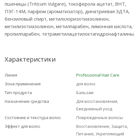
пшеницы (Triticum Vulgare), токоферола ацетат, BHT,
ПЭГ-14М, парфюм (ароматизатор), динатриевая ЭДТА,
бензиловый спирт, метилхлоризотиазолинон,
метилизотиазолинон, метилпарабен, лимонная кислота,
пропилпарабен, тетраметилацетилоктагидронафталины.
Характеристики
Линия
Professional Hair Care
Зона применения
для волос
Тип продукта
Бальзам
Назначение средства
Для восстановления,
Ежедневный уход
Состояние и текстура волос
Поврежденные волосы
Эффект для волос
Восстановление, Защита,
Питание, Укрепляющий