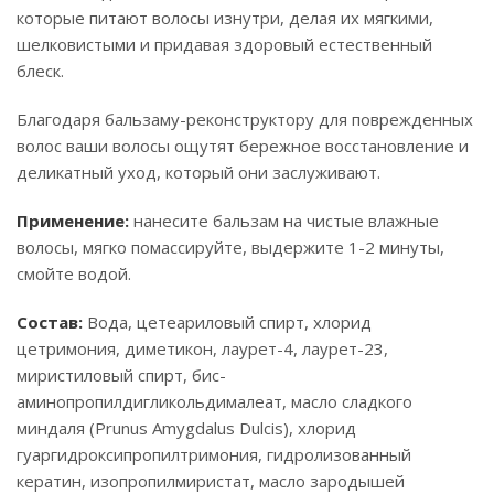
которые питают волосы изнутри, делая их мягкими,
шелковистыми и придавая здоровый естественный
блеск.
Благодаря бальзаму-реконструктору для поврежденных
волос ваши волосы ощутят бережное восстановление и
деликатный уход, который они заслуживают.
Применение:
нанесите бальзам на чистые влажные
волосы, мягко помассируйте, выдержите 1-2 минуты,
смойте водой.
Состав:
Вода, цетеариловый спирт, хлорид
цетримония, диметикон, лаурет-4, лаурет-23,
миристиловый спирт, бис-
аминопропилдигликольдималеат, масло сладкого
миндаля (Prunus Amygdalus Dulcis), хлорид
гуаргидроксипропилтримония, гидролизованный
кератин, изопропилмиристат, масло зародышей