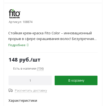
Артикул:
108874
Стойкая крем-краска Fito Color – инновационный
прорыв в сфере окрашивания волос! Безупречная
формула краски не содержит аммиак и имеет 100%
Подробнее
натуральную основу, которая дарит волосам
стойкий насыщенный цвет и обладает эффектом
148
руб.
/шт
bio- ламинирования
Есть в наличии
(156)
В корзину
Рассчитать доставку
Характеристики