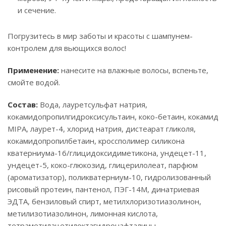
и сечение.
Погрузитесь в мир заботы и красоты с шампунем-
контролем для вьющихся волос!
Применение:
нанесите на влажные волосы, вспеньте,
смойте водой.
Состав:
Вода, лауретсульфат натрия,
кокамидопропилгидроксисультаин, коко-бетаин, кокамид
MIPA, лаурет-4, хлорид натрия, дистеарат гликоля,
кокамидопропилбетаин, кроссполимер силикона
кватерниума-16/глицидоксидиметикона, ундецет-11,
ундецет-5, коко-глюкозид, глицерилолеат, парфюм
(ароматизатор), поликватерниум-10, гидролизованный
рисовый протеин, пантенол, ПЭГ-14М, динатриевая
ЭДТА, бензиловый спирт, метилхлоризотиазолинон,
метилизотиазолинон, лимонная кислота,
тетраметилацетилоктагидронафталины.