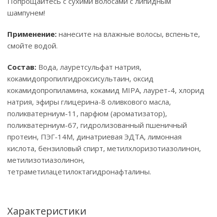
Попрощайтесь с сухими волосами с липидным
шампунем!
Применение:
нанесите на влажные волосы, вспеньте,
смойте водой.
Состав:
Вода, лауретсульфат натрия,
кокамидопропилгидроксисультаин, оксид
кокамидопропиламина, кокамид MIPA, лаурет-4, хлорид
натрия, эфиры глицерина-8 оливкового масла,
поликватерниум-11, парфюм (ароматизатор),
поликватерниум-67, гидролизованный пшеничный
протеин, ПЭГ-14М, динатриевая ЭДТА, лимонная
кислота, бензиловый спирт, метилхлоризотиазолинон,
метилизотиазолинон,
тетраметилацетилоктагидронафталины.
Характеристики