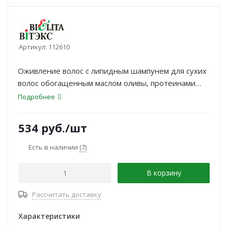
Артикул:
112610
Оживление волос с липидным шампунем для сухих
волос обогащенным маслом оливы, протеинами
пшеницы и инновационным компонентом Sepicap
Подробнее
MP.
534
руб.
/шт
Есть в наличии
(7)
В корзину
Рассчитать доставку
Характеристики