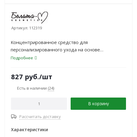
Артикул:
112319
Концентрированное средство для
персонализированного ухода на основе
аминокислот пшеницы и сои, с дополнительным
Подробнее
обогащением незаменимыми растительными
аминокислотами, подобранными для имитации
827
руб.
/шт
функциональных соотношений аминокислот в
человеческих волосах.
Есть в наличии
(24)
В корзину
Рассчитать доставку
Характеристики