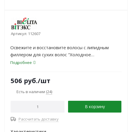
Артикул:
112607
Освежите и восстановите волосы с липидным
филлером для сухих волос "Холодное
восстановление 15 в 1". Это несмываемое средство
Подробнее
разработано с использованием эффективных
активных компонентов.
506
руб.
/шт
Есть в наличии
(24)
В корзину
Рассчитать доставку
Характеристики