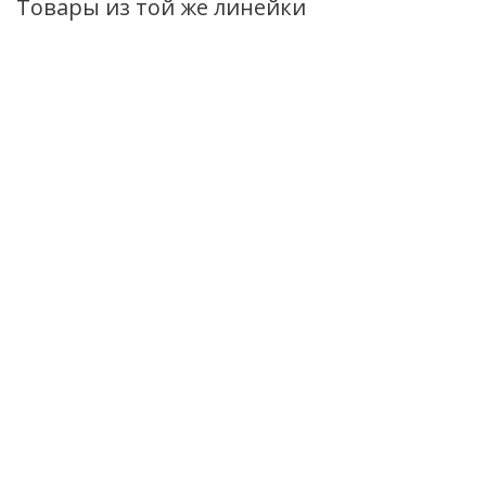
Товары из той же линейки
Зубная паста
Зубная паста
Зубная паста Modum
Modum DR.DENT
Modum DR.DENT
DR.DENT
Triple Action 100г
Total Protection
Remineralization of
без фтора 100г
enamel без фтора
Нет в наличии
100г
Нет в наличии
Есть в наличии (54
107
руб.
/шт
107
руб.
/шт
107
руб.
/шт