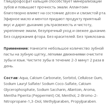
Глицерофосфат кальция способствует минерализации
зубов и повышает прочность эмали. Аллантоин
благотворно влияет на состояние дёсен и слизистой рта.
Эфирное масло и ментол придают продукту приятный
вкус и дарят дыханию ультрасвежесть и чистоту,
укрепление эмали, безупречный уход и свежее дыхание.
Без содержания фтора. Без красителей. Без триклозана.
Применение:
Нанесите небольшое количество зубной
пасты на зубную щётку, лёгкими движениями очистите
зубы и язык. Чистите зубы в течение 2-3 минут 2 раза в
день.
Состав:
Aqua, Сalcium Сarbonate, Sorbitol, Cellulose Gum,
Sodium Lauryl Sulfate/ Sodium Coco-Sulfate, Calcium
Glycerophosphate, Sodium Saccharin, Allantoin, Aroma,
Mentha Piperita (Peppermint) Oil, Menthol, 2-Bromo-2-
Nitropropane-1,3-Diol, Methylparaben, Propylparaben.