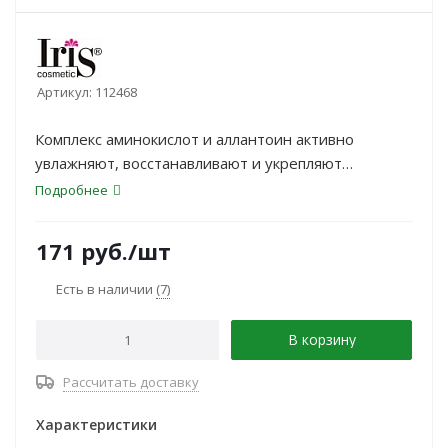
Артикул:
112468
Комплекс аминокислот и аллантоин активно
увлажняют, восстанавливают и укрепляют
эпидермис, поддерживают ощущение комфорта и
Подробнее
свежести . Гель легко смывается с кожи, не
пересушивая её и не нарушая естественный
171
руб.
/шт
баланс, позволяет сохранить ощущение чистоты и
свежести в течение всего дня.
Есть в наличии
(7)
В корзину
Рассчитать доставку
Характеристики